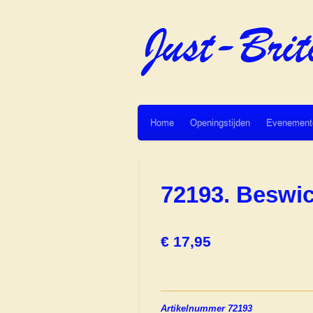
Ga
direct
naar
de
hoofdinhoud
Home
Openingstijden
Evenement
72193. Besw
€ 17,95
Artikelnummer 72193