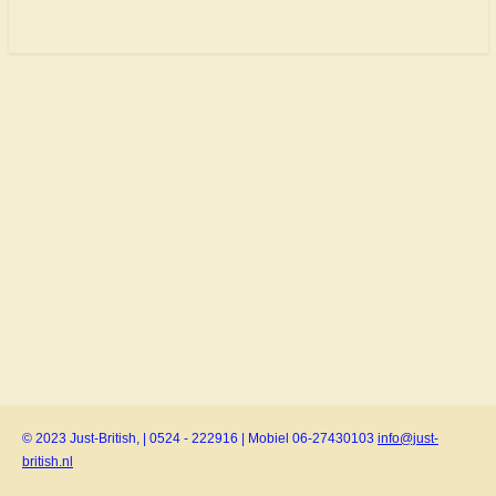
© 2023 Just-British, | 0524 - 222916 | Mobiel 06-27430103
info@just-
british.nl