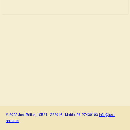
© 2023 Just-British, | 0524 - 222916 | Mobiel 06-27430103
info@just-
british.nl