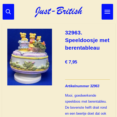
Ga
direct
naar
de
hoofdinhoud
32963.
Speeldoosje met
berentableau
€ 7,95
Artikelnummer 32963
Mooi, goedwerkende
speeldoos met berentableu.
De bovenste helft drait rond
en een beertje doet dat ook