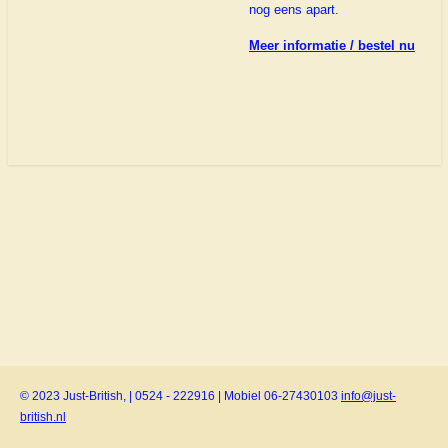
nog eens apart.
Meer informatie / bestel nu
© 2023 Just-British, | 0524 - 222916 | Mobiel 06-27430103
info@just-
british.nl