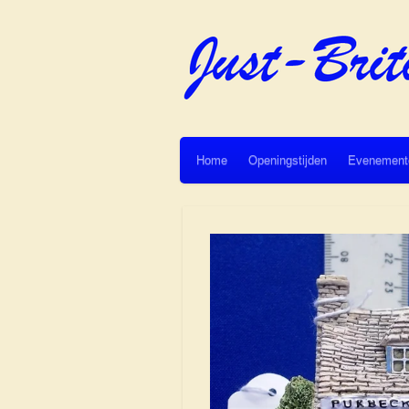
Ga
direct
naar
de
hoofdinhoud
Home
Openingstijden
Evenement