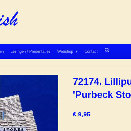
en
Lezingen / Presentaties
Webshop
Contact
72174. Lillip
'Purbeck Sto
€ 9,95