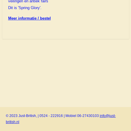
veilingen en antiek fairs
Dit is 'Spring Glory'.
Meer informatie / bestel
© 2023 Just-British, | 0524 - 222916 | Mobiel 06-27430103
info@just-
british.nl