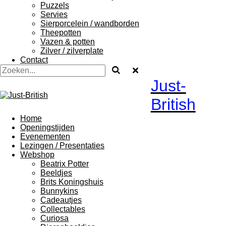
Puzzels
Servies
Sierporcelein / wandborden
Theepotten
Vazen & potten
Zilver / zilverplate
Contact
Just-
British
Home
Openingstijden
Evenementen
Lezingen / Presentaties
Webshop
Beatrix Potter
Beeldjes
Brits Koningshuis
Bunnykins
Cadeautjes
Collectables
Curiosa