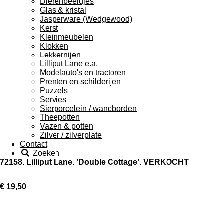
Dierenbeeldjes
Glas & kristal
Jasperware (Wedgewood)
Kerst
Kleinmeubelen
Klokken
Lekkernijen
Lilliput Lane e.a.
Modelauto's en tractoren
Prenten en schilderijen
Puzzels
Servies
Sierporcelein / wandborden
Theepotten
Vazen & potten
Zilver / zilverplate
Contact
Zoeken
72158. Lilliput Lane. 'Double Cottage'. VERKOCHT
€ 19,50