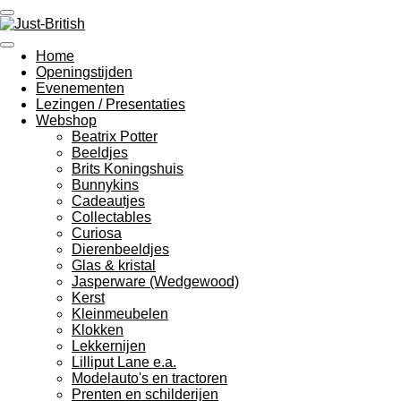
Ga
direct
naar
Home
de
Openingstijden
hoofdinhoud
Evenementen
Lezingen / Presentaties
Webshop
Beatrix Potter
Beeldjes
Brits Koningshuis
Bunnykins
Cadeautjes
Collectables
Curiosa
Dierenbeeldjes
Glas & kristal
Jasperware (Wedgewood)
Kerst
Kleinmeubelen
Klokken
Lekkernijen
Lilliput Lane e.a.
Modelauto's en tractoren
Prenten en schilderijen