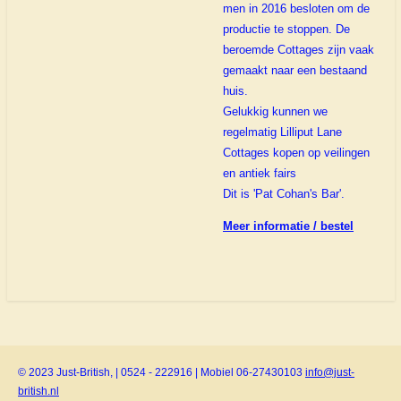
men in 2016 besloten om de
productie te stoppen. De
beroemde Cottages zijn vaak
gemaakt naar een bestaand
huis.
Gelukkig kunnen we
regelmatig Lilliput Lane
Cottages kopen op veilingen
en antiek fairs
Dit is 'Pat Cohan's Bar'.
Meer informatie / bestel
© 2023 Just-British, | 0524 - 222916 | Mobiel 06-27430103
info@just-
british.nl