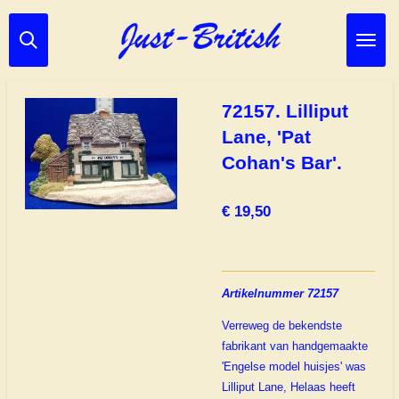
Ga
direct
naar
de
hoofdinhoud
72157. Lilliput
Lane, 'Pat
Cohan's Bar'.
€ 19,50
Artikelnummer 72157
Verreweg de bekendste
fabrikant van handgemaakte
'Engelse model huisjes' was
Lilliput Lane, Helaas heeft