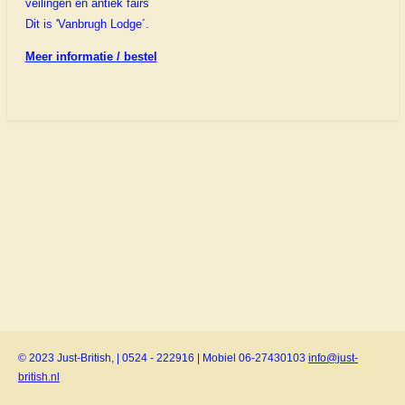
veilingen en antiek fairs
Dit is 'Vanbrugh Lodge´.
Meer informatie / bestel
© 2023 Just-British, | 0524 - 222916 | Mobiel 06-27430103
info@just-
british.nl