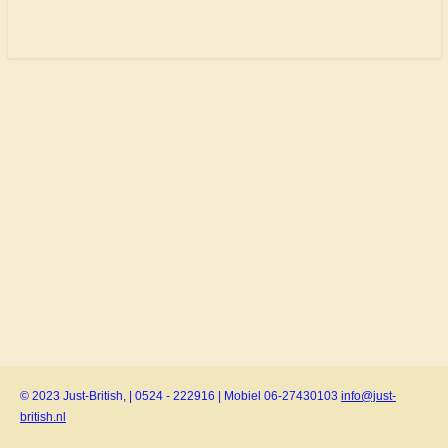
© 2023 Just-British, | 0524 - 222916 | Mobiel 06-27430103
info@just-
british.nl