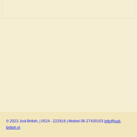
© 2023 Just-British, | 0524 - 222916 | Mobiel 06-27430103
info@just-
british.nl