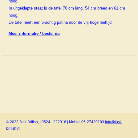
hoog.
In uitgeklapte staat is de tafel 70 cm lang, 54 cm breed en 61 cm
hoog.
De tafel heeft een prachtig patina door de vrij hoge leeftijd
Meer informatie / bestel nu
© 2023 Just-British, | 0524 - 222916 | Mobiel 06-27430103
info@just-
british.nl