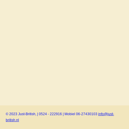
© 2023 Just-British, | 0524 - 222916 | Mobiel 06-27430103
info@just-
british.nl