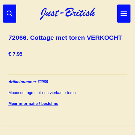
Ga
direct
naar
de
hoofdinhoud
72066. Cottage met toren VERKOCHT
€ 7,95
Artikelnummer 72066
Mooie cottage met een vierkante toren
Meer informatie / bestel nu