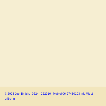
© 2023 Just-British, | 0524 - 222916 | Mobiel 06-27430103
info@just-
british.nl