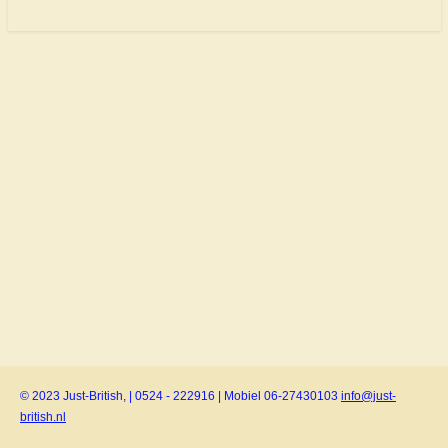
© 2023 Just-British, | 0524 - 222916 | Mobiel 06-27430103
info@just-
british.nl