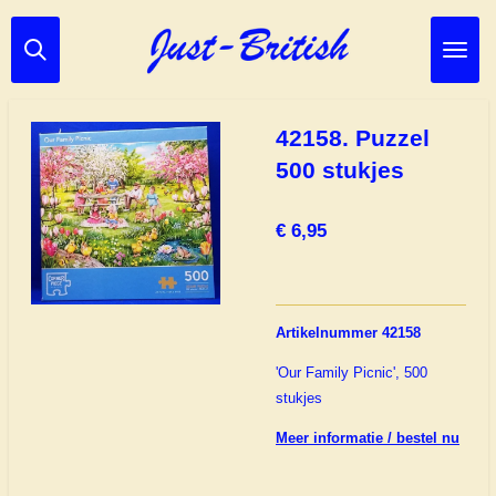
Ga
direct
naar
de
hoofdinhoud
42158. Puzzel
500 stukjes
€ 6,95
Artikelnummer 42158
'Our Family Picnic', 500
stukjes
Meer informatie / bestel nu