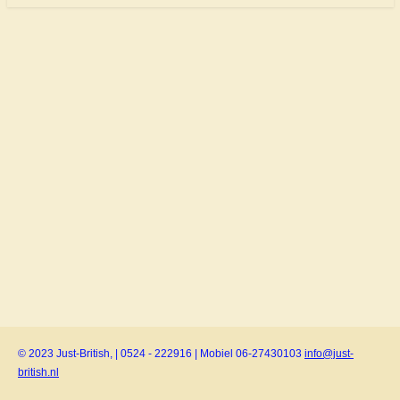
© 2023 Just-British, | 0524 - 222916 | Mobiel 06-27430103
info@just-
british.nl