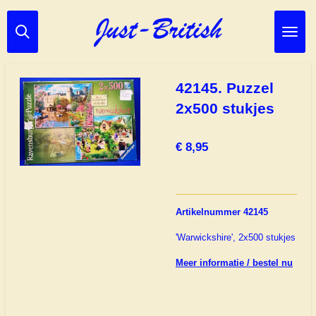
Ga
direct
naar
de
hoofdinhoud
42145. Puzzel
2x500 stukjes
€ 8,95
Artikelnummer 42145
'Warwickshire', 2x500 stukjes
Meer informatie / bestel nu