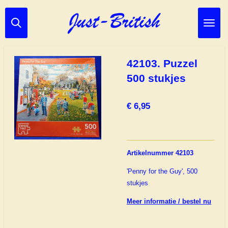
Ga
direct
naar
de
hoofdinhoud
42103. Puzzel
500 stukjes
€ 6,95
Artikelnummer 42103
'Penny for the Guy', 500
stukjes
Meer informatie / bestel nu