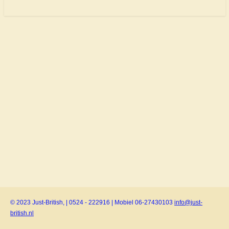
© 2023 Just-British, | 0524 - 222916 | Mobiel 06-27430103
info@just-
british.nl