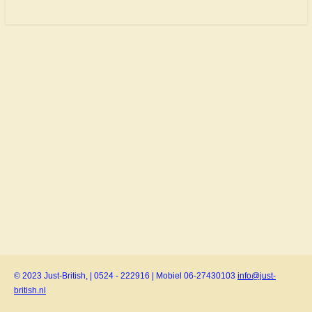
© 2023 Just-British, | 0524 - 222916 | Mobiel 06-27430103
info@just-
british.nl