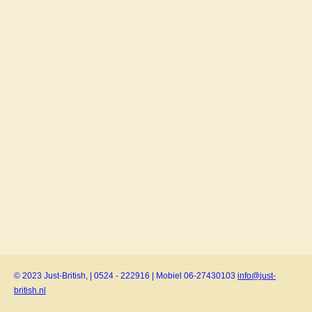
© 2023 Just-British, | 0524 - 222916 | Mobiel 06-27430103
info@just-
british.nl