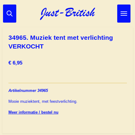
Ga
direct
naar
de
hoofdinhoud
34965. Muziek tent met verlichting
VERKOCHT
€ 6,95
Artikelnummer 34965
Mooie muziektent, met feestverlichting.
Meer informatie / bestel nu