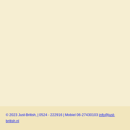
© 2023 Just-British, | 0524 - 222916 | Mobiel 06-27430103
info@just-
british.nl