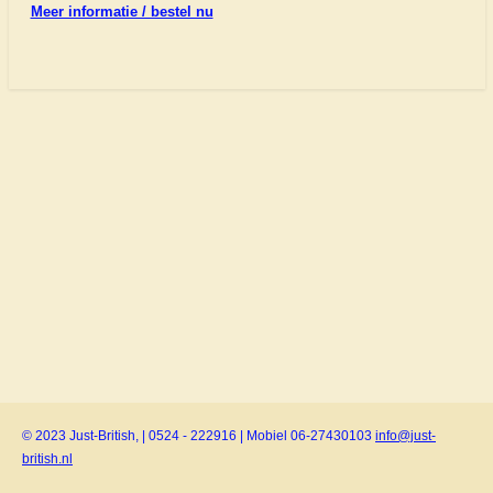
Meer informatie / bestel nu
© 2023 Just-British, | 0524 - 222916 | Mobiel 06-27430103
info@just-
british.nl