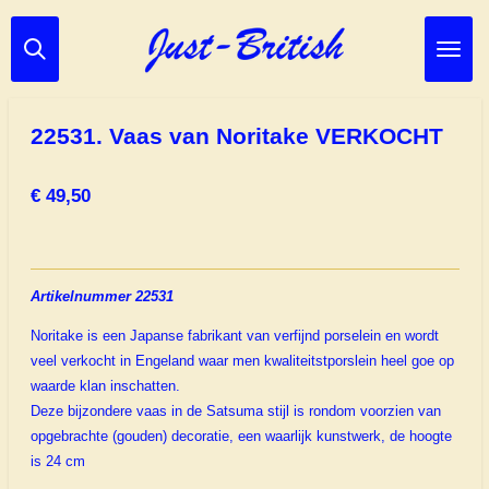
Ga
direct
naar
de
hoofdinhoud
22531. Vaas van Noritake VERKOCHT
€ 49,50
Artikelnummer 22531
Noritake is een Japanse fabrikant van verfijnd porselein en wordt
veel verkocht in Engeland waar men kwaliteitstporslein heel goe op
waarde klan inschatten.
Deze bijzondere vaas in de Satsuma stijl is rondom voorzien van
opgebrachte (gouden) decoratie, een waarlijk kunstwerk, de hoogte
is 24 cm