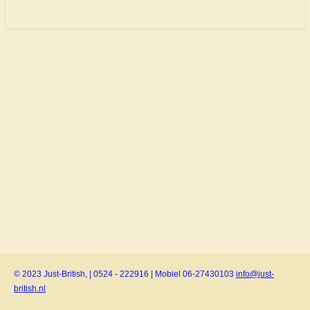
© 2023 Just-British, | 0524 - 222916 | Mobiel 06-27430103
info@just-
british.nl