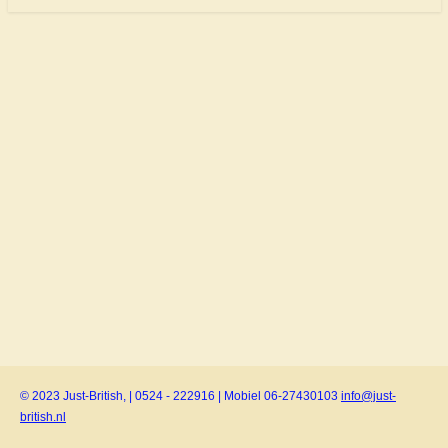
© 2023 Just-British, | 0524 - 222916 | Mobiel 06-27430103
info@just-
british.nl