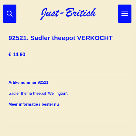
Ga
direct
naar
de
hoofdinhoud
92521. Sadler theepot VERKOCHT
€ 14,90
Artikelnummer 92521
Sadler thema theepot 'Wellington'.
Meer informatie / bestel nu