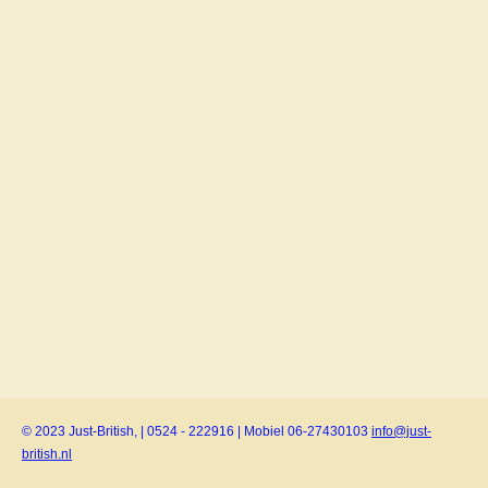
© 2023 Just-British, | 0524 - 222916 | Mobiel 06-27430103
info@just-
british.nl