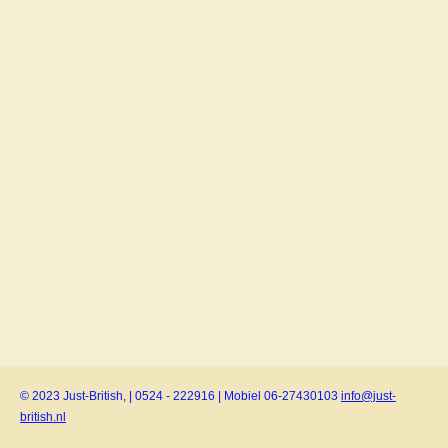
© 2023 Just-British, | 0524 - 222916 | Mobiel 06-27430103
info@just-
british.nl