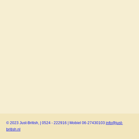
© 2023 Just-British, | 0524 - 222916 | Mobiel 06-27430103
info@just-
british.nl