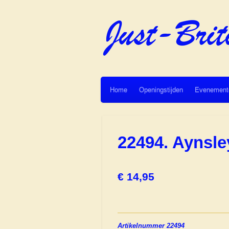
Ga
direct
naar
de
hoofdinhoud
Home
Openingstijden
Evenement
22494. Aynsl
€ 14,95
Artikelnummer 22494