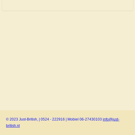
© 2023 Just-British, | 0524 - 222916 | Mobiel 06-27430103
info@just-
british.nl