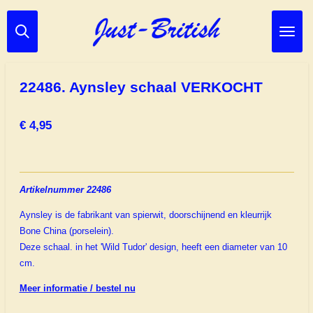
Ga
direct
naar
de
hoofdinhoud
22486. Aynsley schaal VERKOCHT
€ 4,95
Artikelnummer 22486
Aynsley is de fabrikant van spierwit, doorschijnend en kleurrijk
Bone China (porselein).
Deze schaal. in het 'Wild Tudor' design, heeft een diameter van 10
cm.
Meer informatie / bestel nu