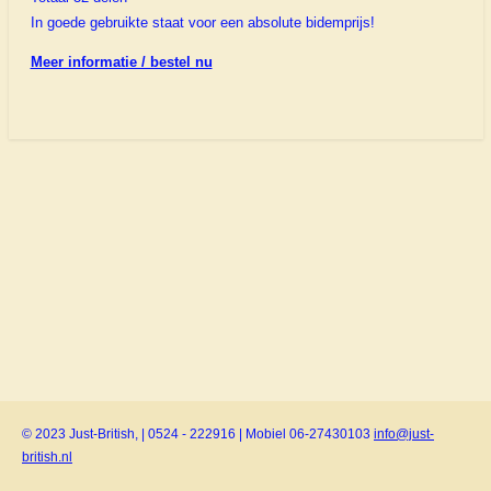
In goede gebruikte staat voor een absolute bidemprijs!
Meer informatie / bestel nu
© 2023 Just-British, | 0524 - 222916 | Mobiel 06-27430103
info@just-
british.nl