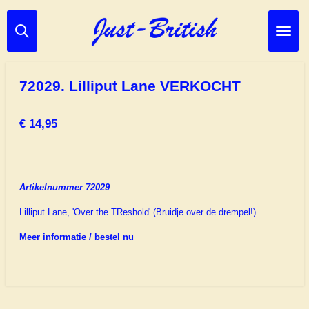
Ga
direct
naar
de
hoofdinhoud
72029. Lilliput Lane VERKOCHT
€ 14,95
Artikelnummer 72029
Lilliput Lane, 'Over the TReshold' (Bruidje over de drempel!)
Meer informatie / bestel nu