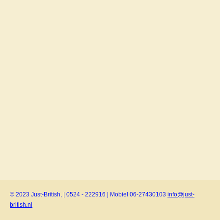
© 2023 Just-British, | 0524 - 222916 | Mobiel 06-27430103
info@just-
british.nl