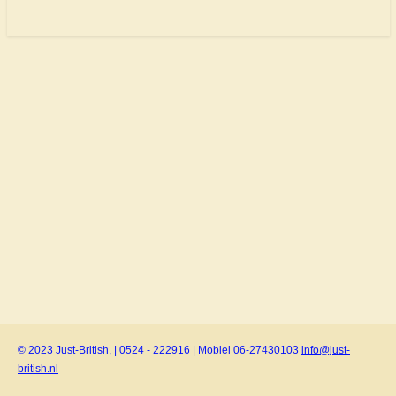
© 2023 Just-British, | 0524 - 222916 | Mobiel 06-27430103
info@just-
british.nl