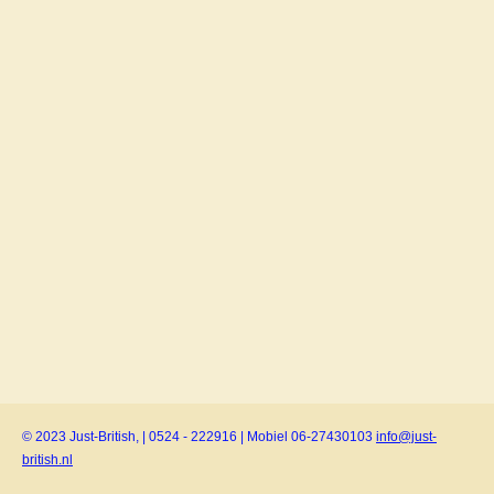
© 2023 Just-British, | 0524 - 222916 | Mobiel 06-27430103
info@just-
british.nl