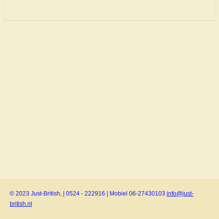
© 2023 Just-British, | 0524 - 222916 | Mobiel 06-27430103
info@just-
british.nl