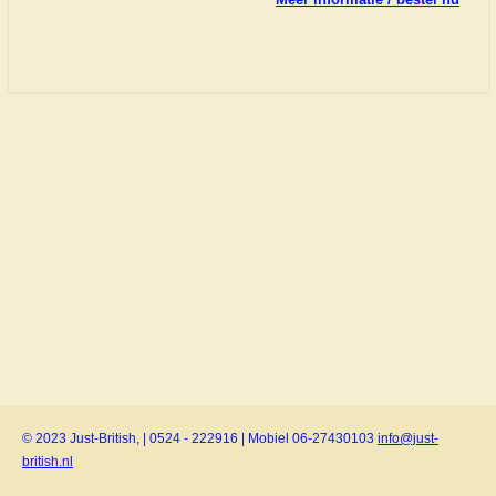
© 2023 Just-British, | 0524 - 222916 | Mobiel 06-27430103
info@just-
british.nl