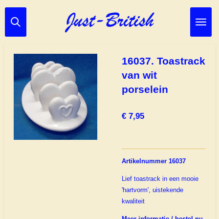
Ga
direct
naar
de
hoofdinhoud
16037. Toastrack
van wit
porselein
€ 7,95
Artikelnummer 16037
Lief toastrack in een mooie
'hartvorm', uistekende
kwaliteit
Meer informatie / bestel nu