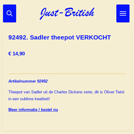
Ga
direct
naar
de
hoofdinhoud
92492. Sadler theepot VERKOCHT
€ 14,90
Artikelnummer 92492
Theepot van Sadler uit de Charles Dickens serie, dit is Oliver Twist
in een sublime kwaliteit!
Meer informatie / bestel nu