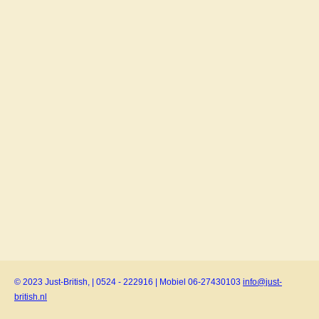
© 2023 Just-British, | 0524 - 222916 | Mobiel 06-27430103
info@just-
british.nl