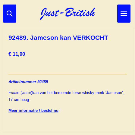
Ga
direct
naar
de
hoofdinhoud
92489. Jameson kan VERKOCHT
€ 11,90
Artikelnummer 92489
Fraaie (water)kan van het beroemde Ierse whisky merk 'Jameson',
17 cm hoog.
Meer informatie / bestel nu