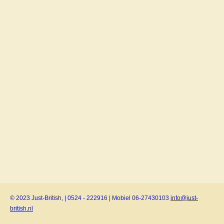
© 2023 Just-British, | 0524 - 222916 | Mobiel 06-27430103
info@just-
british.nl