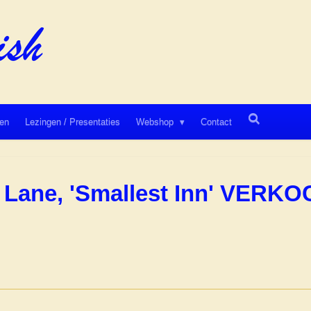
en
Lezingen / Presentaties
Webshop
Contact
ut Lane, 'Smallest Inn' VERK