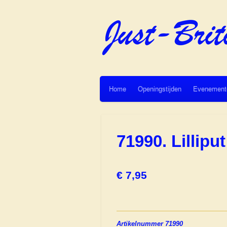
Ga
direct
naar
de
hoofdinhoud
Home
Openingstijden
Evenement
71990. Lillip
€ 7,95
Artikelnummer 71990