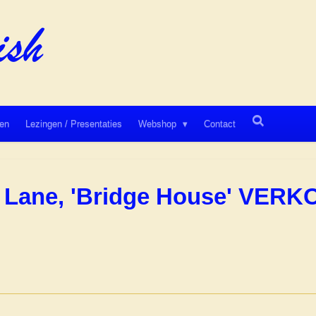
en
Lezingen / Presentaties
Webshop
Contact
ut Lane, 'Bridge House' VER