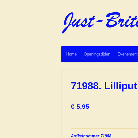
Ga
direct
naar
de
hoofdinhoud
Home
Openingstijden
Evenement
71988. Lillip
€ 5,95
Artikelnummer 71988