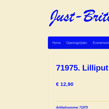
Ga
direct
naar
de
hoofdinhoud
Home
Openingstijden
Evenement
71975. Lillip
€ 12,90
Artikelnummer 71975