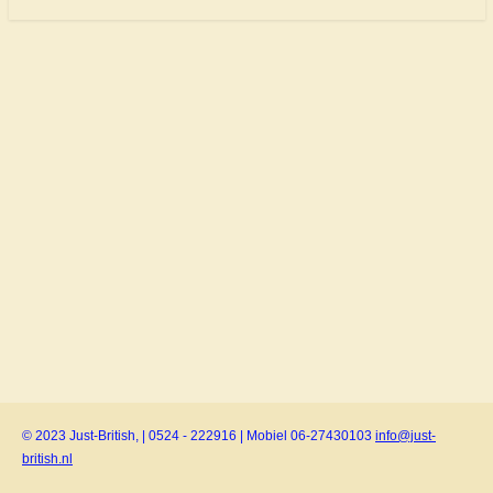
© 2023 Just-British, | 0524 - 222916 | Mobiel 06-27430103
info@just-
british.nl