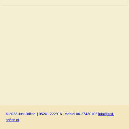
© 2023 Just-British, | 0524 - 222916 | Mobiel 06-27430103
info@just-
british.nl