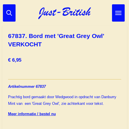
Ga
direct
naar
de
hoofdinhoud
67837. Bord met 'Great Grey Owl'
VERKOCHT
€ 6,95
Artikelnummer 67837
Prachtig bord gemaakt door Wedgwood in opdracht van Danburry
Mint van een 'Great Grey Owl', zie achterkant voor tekst.
Meer informatie / bestel nu