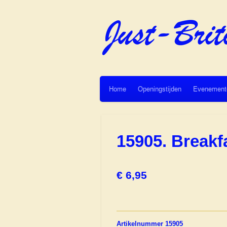
Ga
direct
naar
de
hoofdinhoud
Home
Openingstijden
Evenement
15905. Break
€ 6,95
Artikelnummer 15905