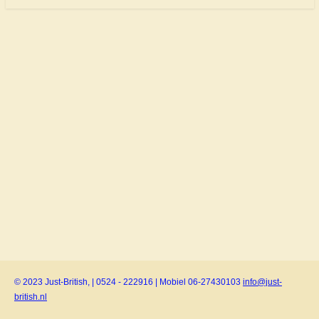
© 2023 Just-British, | 0524 - 222916 | Mobiel 06-27430103
info@just-
british.nl