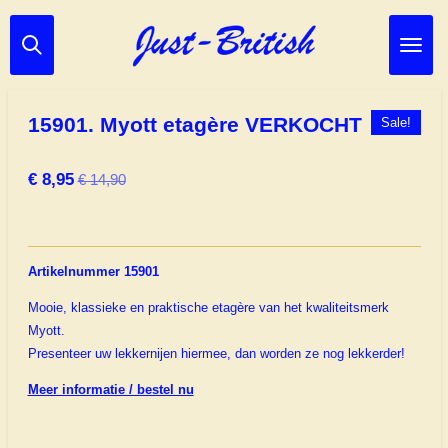
Ga
direct
naar
de
hoofdinhoud
15901. Myott etagère VERKOCHT
Sale!
€ 8,95
€ 14,90
Artikelnummer 15901
Mooie, klassieke en praktische etagère van het kwaliteitsmerk
Myott.
Presenteer uw lekkernijen hiermee, dan worden ze nog lekkerder!
Meer informatie / bestel nu