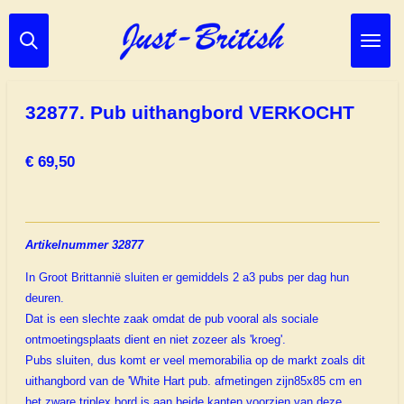
Ga
direct
naar
de
hoofdinhoud
32877. Pub uithangbord VERKOCHT
€ 69,50
Artikelnummer 32877
In Groot Brittannië sluiten er gemiddels 2 a3 pubs per dag hun
deuren.
Dat is een slechte zaak omdat de pub vooral als sociale
ontmoetingsplaats dient en niet zozeer als 'kroeg'.
Pubs sluiten, dus komt er veel memorabilia op de markt zoals dit
uithangbord van de 'White Hart pub. afmetingen zijn85x85 cm en
het zware triplex bord is aan beide kanten voorzien van deze