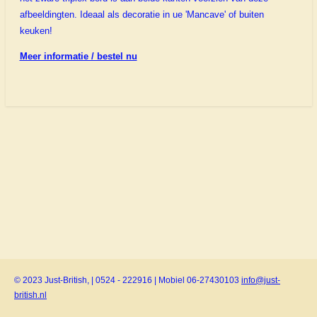
afbeeldingten. Ideaal als decoratie in ue 'Mancave' of buiten
keuken!
Meer informatie / bestel nu
© 2023 Just-British, | 0524 - 222916 | Mobiel 06-27430103
info@just-
british.nl