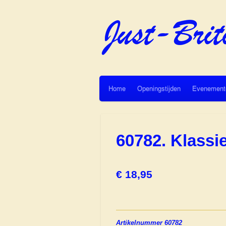
Ga
direct
naar
de
hoofdinhoud
Home
Openingstijden
Evenement
60782. Klass
€ 18,95
Artikelnummer 60782