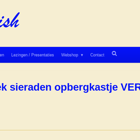
en
Lezingen / Presentaties
Webshop
Contact
iek sieraden opbergkastje 