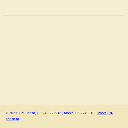
© 2023 Just-British, | 0524 - 222916 | Mobiel 06-27430103
info@just-
british.nl