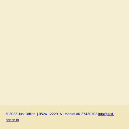
© 2023 Just-British, | 0524 - 222916 | Mobiel 06-27430103
info@just-
british.nl