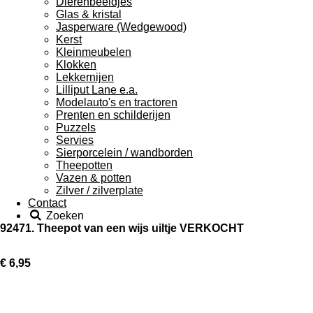
Dierenbeeldjes
Glas & kristal
Jasperware (Wedgewood)
Kerst
Kleinmeubelen
Klokken
Lekkernijen
Lilliput Lane e.a.
Modelauto's en tractoren
Prenten en schilderijen
Puzzels
Servies
Sierporcelein / wandborden
Theepotten
Vazen & potten
Zilver / zilverplate
Contact
Zoeken
92471. Theepot van een wijs uiltje VERKOCHT
€ 6,95