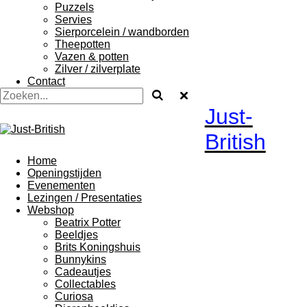
Puzzels
Servies
Sierporcelein / wandborden
Theepotten
Vazen & potten
Zilver / zilverplate
Contact
Just-
British
Home
Openingstijden
Evenementen
Lezingen / Presentaties
Webshop
Beatrix Potter
Beeldjes
Brits Koningshuis
Bunnykins
Cadeautjes
Collectables
Curiosa