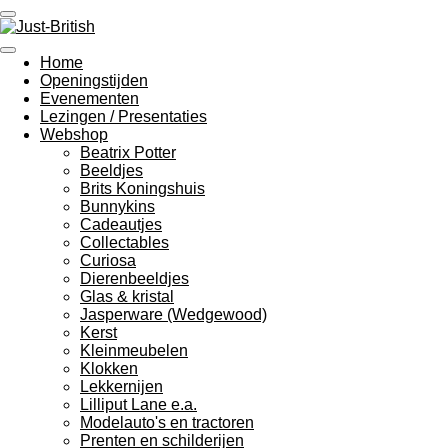
Ga
direct
naar
Home
de
Openingstijden
hoofdinhoud
Evenementen
Lezingen / Presentaties
Webshop
Beatrix Potter
Beeldjes
Brits Koningshuis
Bunnykins
Cadeautjes
Collectables
Curiosa
Dierenbeeldjes
Glas & kristal
Jasperware (Wedgewood)
Kerst
Kleinmeubelen
Klokken
Lekkernijen
Lilliput Lane e.a.
Modelauto's en tractoren
Prenten en schilderijen