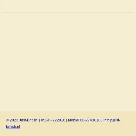
© 2023 Just-British, | 0524 - 222916 | Mobiel 06-27430103
info@just-
british.nl