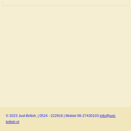
© 2023 Just-British, | 0524 - 222916 | Mobiel 06-27430103
info@just-
british.nl